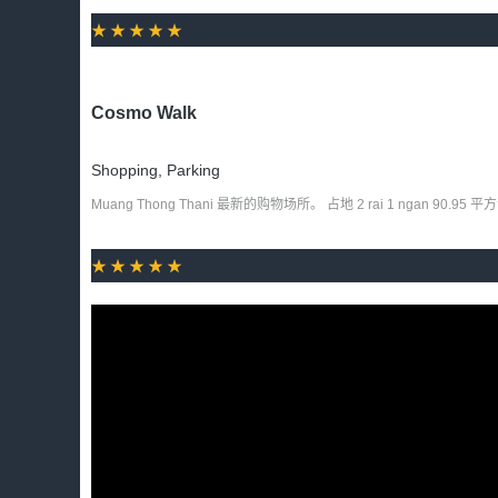
★★★★★
Cosmo Walk
Shopping
,
Parking
Muang Thong Thani 最新的购物场所。 占地 2 rai 1 
★★★★★