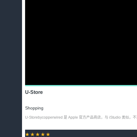
U-Store
Shopping
U-Storebycopperwired 是 Apple 官方产品商店
★★★★★