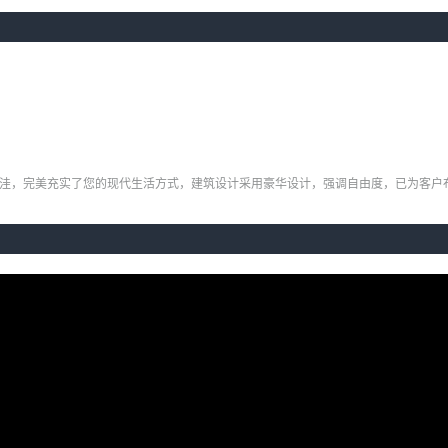
ngan 90.95 平方洼，完美充实了您的现代生活方式，建筑设计采用豪华设计，强调自由度，