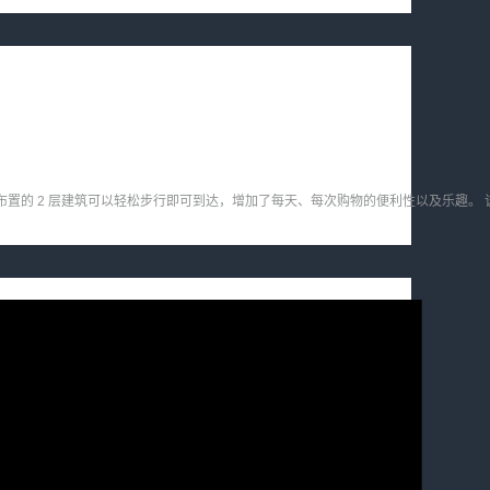
已为客户布置的 2 层建筑可以轻松步行即可到达，增加了每天、每次购物的便利性以及乐趣。 该购物