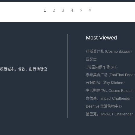
1
2
3
4
Most Viewed
科斯莫巴扎 (Cosmo Bazaar)
亚瑟士
1号室内停车场 (P1)
所的最佳模范城市。餐饮、出行场所设
泰泰美食广场 (ThaiThai Food C
云端厨房（Sky Kitchen）
生活购物中心 Cosmo Bazaar
肯德基，Impact Challenger
Beehive 生活购物中心
星巴克，IMPACT Challenger