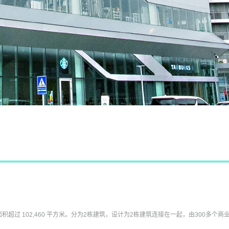
建筑，面积超过 102,460 平方米。分为2栋建筑，设计为2栋建筑连接在一起，由300多个