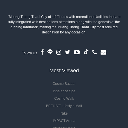
“Muang Thong Thani City of Life” brims with recreational facilities that are
fully integrated with destinations attractions along with the genesis of the
dinning landmark, making the Muang Thong Thani City most admired
destination for any occasion.
Follow Us
Most Viewed
Cosmo Bazaar
Inbalance Spa
Cosmo Walk
BEEHIVE Lifestyle Mall
Nike
IMPACT Arena