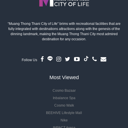
“Muang Thong Thani City of Life” brims with recreational facilities that are
fully integrated with destinations attractions along with the genesis of the
dinning landmark, making the Muang Thong Thani City most admired
destination for any occasion.
Follow Us
Most Viewed
Cosmo Bazaar
Inbalance Spa
Cosmo Walk
BEEHIVE Lifestyle Mall
Nike
IMPACT Arena