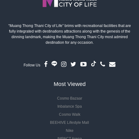
“Muang Thong Thani City of Life” brims with recreational facilities that are
fully integrated with destinations attractions along with the genesis of the
dinning landmark, making the Muang Thong Thani City most admired
destination for any occasion.
Follow Us
Most Viewed
Cosmo Bazaar
Inbalance Spa
Cosmo Walk
BEEHIVE Lifestyle Mall
Nike
IMPACT Arena