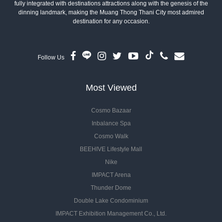
fully integrated with destinations attractions along with the genesis of the
dinning landmark, making the Muang Thong Thani City most admired
destination for any occasion.
Follow Us
Most Viewed
Cosmo Bazaar
Inbalance Spa
Cosmo Walk
BEEHIVE Lifestyle Mall
Nike
IMPACT Arena
Thunder Dome
Double Lake Condominium
IMPACT Exhibition Management Co., Ltd.