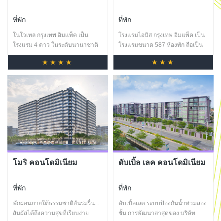
ที่พัก
ที่พัก
โนโวเทล กรุงเทพ อิมแพ็ค เป็น
โรงแรมไอบิส กรุงเทพ อิมแพ็ค เป็น
โรงแรม 4 ดาว ในระดับนานาชาติ
โรงแรมขนาด 587 ห้องพัก ถือเป็น
เพียงแห่งเดียวที่ตั้งอยู่ในศูนย์แสดง
อีกหนึ่งทางเลือกสำหรับบรรดา
★★★★
★★★
สินค้าและการประชุมอิมแพ็ค
บริษัทและหน่วยงานราชการท้องถิ่น
เมืองทองธานี เป็นหนึ่งในสอง
รวมไปถึงผู้จัดงานและผู้เยี่ยมชมงาน
โรงแรมที่เปิดให้บริการภายใน
แสดงสินค้าจากนานาชาติที่ต้องการ
ใจกลางของอิมแพ็ค เมืองทองธานี
ประหยัดทั้งค่าที่พักและเวลาในการ
โรงแรมโนโวเทล กรุงเทพ อิมแพ็ค
เดินทาง จากโรงแรมสามารถใช้การ
ถือเป็นโรงแรมที่พร้อมมอบสะดวก
ขนส่งสาธารณะเพื่อเดินทางไปยัง
สบายได้มากที่สุดกสำหรับผู้มาเข้า
ใจกลางเมืองและสนามบินได้อย่าง
ร่วมงานประชุม สัมมนา คอนเสิร์ต
สะดวกสบาย ทั้งยังเชื่อมต่อกับ
และงานอีเว้นท์ที่ศูนย์แสดงสินค้า
รถไฟฟ้าสายสีชมพูที่กำลังขยายเส้น
และการประชุมอิมแพ็ค เมืองทอง
ทางไปยังสถานีอิมแพ็คด้วย
โมริ คอนโดมิเนียม
ดับเบิ้ล เลค คอนโดมิเนียม
ธานี ลูกค้าที่เข้าพักสามารถเดินไป
นอกจากนี้โรงแรมยังมีลานจอดรถ
ยังอาคารจัดงานผ่านทางสะพาน
กว้างขวางและมีความพร้อมในการ
ทางเชื่อมในร่ม ได้สะดวกสบาย
รองรับนักท่องเที่ยวจำนวนมากที่จะ
ที่พัก
ที่พัก
โรงแรมมีการตกแต่งอย่างทันสมัย
เดินทางเข้าชมสวนน้ำ สนามโก
ให้บริการห้องพักจำนวน 380 ห้อง
คาร์ท ห้างสรรพสินค้าและบีชคลับ
พักผ่อนภายใต้ธรรมชาติอันร่มรื่น...
ดับเบิ้ลเลค ระบบป้องกันน้ำท่วมสอง
แบ่งเป็นห้องพัก 3 รูปแบบ ได้แก่
มารีน่าที่กำลังจะสร้างเสร็จใน
สัมผัสได้ถึงความสุขที่เรียบง่าย
ชั้น การพัฒนาล่าสุดของ บริษัท