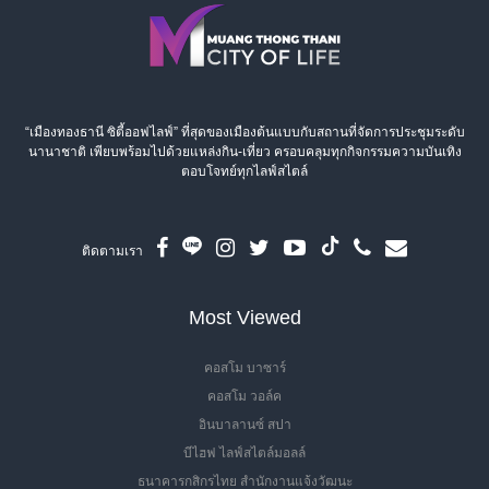
“เมืองทองธานี ซิตี้ออฟไลฟ์” ที่สุดของเมืองต้นแบบกับสถานที่จัดการประชุมระดับ
นานาชาติ เพียบพร้อมไปด้วยแหล่งกิน-เที่ยว ครอบคลุมทุกกิจกรรมความบันเทิง
ตอบโจทย์ทุกไลฟ์สไตล์
ติดตามเรา
Most Viewed
คอสโม บาซาร์
คอสโม วอล์ค
อินบาลานซ์ สปา
บีไฮฟ ไลฟ์สไตล์มอลล์
ธนาคารกสิกรไทย สำนักงานแจ้งวัฒนะ