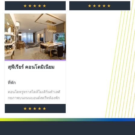
ห้องสแตนดาร์ด ห้องเอ็กเซ็คคิวซีฟ
อนาคต
บางกอกแลนด์ จำกัด (มหาชน) ได้มี
★★★★★
★★★★★
และ ห้องพรีเมียร์ สวีท ซึ่งมีชั้น
การผสมผสานความเป็นอยู่ที่หรูหรา
พรีเมียร์ และเอ็กเซคคิวทีฟ 2 ชั้น
กับระบบการจัดการน้ำในภาวะ
ที่มาพร้อมกับสิ่งอำนวยความสะดวก
วิกฤติ ซึ่งได้พิสูจน์แล้วจาก
ที่มีมาตรฐานระดับสากลไว้บริการ
สถานการณ์น้ำท่วมที่ผ่านมา ซึ่งคุณ
อาทิ เลาจน์ สระว่ายน้ำในร่ม
สามารถที่จะมั่นใจว่าครอบครัวและ
ฟิตเนส สปา ห้องอาหาร ไปจนถึง
ทรัพย์สินของคุณจะปลอดภัยจาก
บริการนักท่องเที่ยวเชิงธุรกิจทุกท่าน
อุทกภัย โครงการดับเบิ้ลเลค
พร้อมบริการ Wi-fi ที่มาสามารถเข้า
คอนโดมิเนียม ตั้งอยู่ถัดจากอิมแพ็ค
ถึงได้ในทุกห้องพัก
เมืองทองธานี ซึ่งให้คุณได้ทั้งความ
สะดวกสบาย พร้อมทั้งทิวทัศน์ที่
สุพีเรียร์ คอนโดมิเนียม
สวยงามในที่เดียว “Beautiful view
with peace of mind, One is
enough…but Two is Perfect.”
ที่พัก
คอนโดหรูหราสไตล์โมเดิร์นทำเลศั
กยภาพบนถนนบอนด์สตรีทห้องพัก
แบบ standard : 2 ห้องนอน 2 น้ำ ที่
★★★★★
โดดเด่นด้วยพื้นที่ใช้สอยที่กว้าง
ขวางขนาด 77.69- 119.82 ตร.ม.