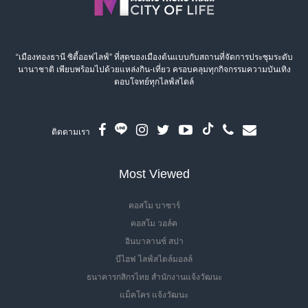
“เมืองทองธานี ซิตี้ออฟไลฟ์” ที่สุดของเมืองต้นแบบกับสถานที่จัดการประชุมระดับ
นานาชาติ เพียบพร้อมไปด้วยแหล่งกิน-เที่ยว ครอบคลุมทุกกิจกรรมความบันเทิง
ตอบโจทย์ทุกไลฟ์สไตล์
ติดตามเรา
Most Viewed
คอสโม บาซาร์
คอสโม วอล์ค
อินบาลานซ์ สปา
บีไฮฟ ไลฟ์สไตล์มอลล์
ธนาคารกสิกรไทย สำนักงานแจ้งวัฒนะ
แม็คโคร แจ้งวัฒนะ