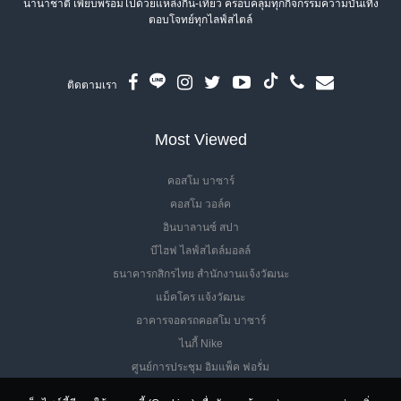
นานาชาติ เพียบพร้อมไปด้วยแหล่งกิน-เที่ยว ครอบคลุมทุกกิจกรรมความบันเทิง
ตอบโจทย์ทุกไลฟ์สไตล์
ติดตามเรา
Most Viewed
คอสโม บาซาร์
คอสโม วอล์ค
อินบาลานซ์ สปา
บีไฮฟ ไลฟ์สไตล์มอลล์
ธนาคารกสิกรไทย สำนักงานแจ้งวัฒนะ
แม็คโคร แจ้งวัฒนะ
อาคารจอดรถคอสโม บาซาร์
ไนกี้ Nike
ศูนย์การประชุม อิมแพ็ค ฟอรั่ม