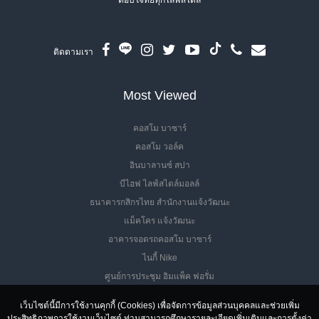
ติดตามเรา
Most Viewed
คอสโม บาซาร์
คอสโม วอล์ค
อินบาลานซ์ สปา
บีไฮฟ ไลฟ์สไตล์มอลล์
ธนาคารกสิกรไทย สำนักงานแจ้งวัฒนะ
แม็คโคร แจ้งวัฒนะ
อาคารจอดรถคอสโม บาซาร์
ไนกี้ Nike
ศูนย์การประชุม อิมแพ็ค ฟอรั่ม
เว็บไซต์นี้มีการใช้งานคุกกี้ (Cookies) เพื่อจัดการข้อมูลส่วนบุคคลและช่วยเพิ่ม
ประสิทธิภาพการใช้งานเว็บไซต์ ท่านสามารถศึกษารายละเอียดเพิ่มเติมและการตั้งค่า