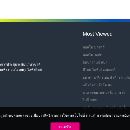
Most Viewed
คอสโม บาซาร์
คอสโม วอล์ค
อินบาลานซ์ สปา
่จัดการประชุมระดับนานาชาติ
นเทิง ตอบโจทย์ทุกไลฟ์สไตล์
บีไฮฟ ไลฟ์สไตล์มอลล์
ธนาคารกสิกรไทย สำนักงานแจ้
แม็คโคร แจ้งวัฒนะ
อาคารจอดรถคอสโม บาซาร์
ไนกี้ Nike
ศูนย์การประชุม อิมแพ็ค ฟอรั่ม
รข้อมูลส่วนบุคคลและช่วยเพิ่มประสิทธิภาพการใช้งานเว็บไซต์ ท่านสามารถศึกษารายละเอียดเพิ
ยอมรับ