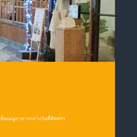
เซ็ตเมนูอาหารกลางวันที่คัดสรร