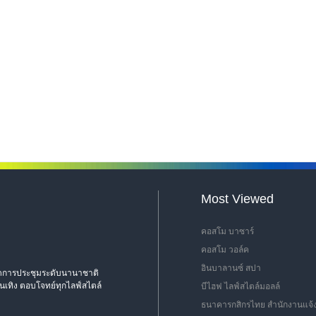
Most Viewed
คอสโม บาซาร์
คอสโม วอล์ค
อินบาลานซ์ สปา
่จัดการประชุมระดับนานาชาติ
นเทิง ตอบโจทย์ทุกไลฟ์สไตล์
บีไฮฟ ไลฟ์สไตล์มอลล์
ธนาคารกสิกรไทย สำนักงานแจ้