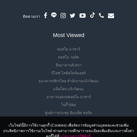
ติดตามเรา
Most Viewed
คอสโม บาซาร์
คอสโม วอล์ค
อินบาลานซ์ สปา
บีไฮฟ ไลฟ์สไตล์มอลล์
ธนาคารกสิกรไทย สำนักงานแจ้งวัฒนะ
แม็คโคร แจ้งวัฒนะ
อาคารจอดรถคอสโม บาซาร์
ไนกี้ Nike
ศูนย์การประชุม อิมแพ็ค ฟอรั่ม
เว็บไซต์นี้มีการใช้งานคุกกี้ (Cookies) เพื่อจัดการข้อมูลส่วนบุคคลและช่วยเพิ่ม
ประสิทธิภาพการใช้งานเว็บไซต์ ท่านสามารถศึกษารายละเอียดเพิ่มเติมและการตั้งค่า
คุกกี้ได้ที่
นโยบายการใช้คุ้กกี้
.