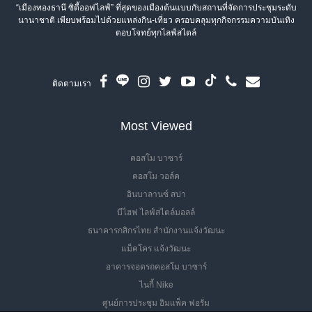
“เมืองทองธานี ซิตี้ออฟไลฟ์” ที่สุดของเมืองต้นแบบกับสถานที่จัดการประชุมระดับ
นานาชาติ เพียบพร้อมไปด้วยแหล่งกิน-เที่ยว ครอบคลุมทุกกิจกรรมความบันเทิง
ตอบโจทย์ทุกไลฟ์สไตล์
ติดตามเรา
Most Viewed
คอสโม บาซาร์
คอสโม วอล์ค
อินบาลานซ์ สปา
บีไฮฟ ไลฟ์สไตล์มอลล์
ธนาคารกสิกรไทย สำนักงานแจ้งวัฒนะ
แม็คโคร แจ้งวัฒนะ
อาคารจอดรถคอสโม บาซาร์
ไนกี้ Nike
ศูนย์การประชุม อิมแพ็ค ฟอรั่ม