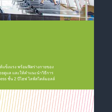
้แข็งแรง พร้อมฟิตร่างกายของ
าญคอยดูแล และให้คำแนะนำวิธีการ
ess ชั้น 2 บีไฮฟ ไลฟ์สไตล์มอลล์