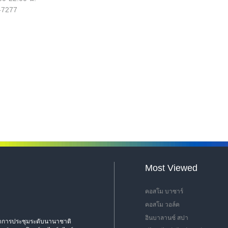
-7277
Most Viewed
คอสโม บาซาร์
คอสโม วอล์ค
อินบาลานซ์ สปา
่จัดการประชุมระดับนานาชาติ