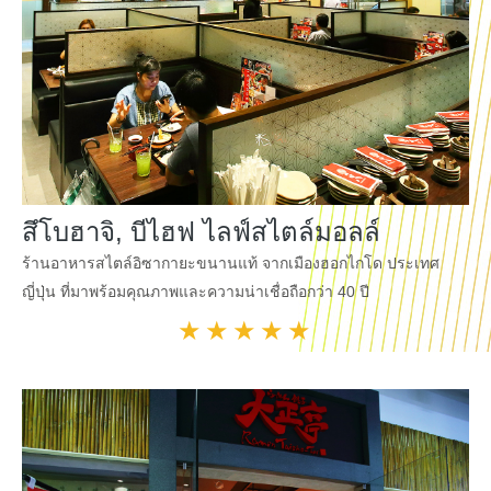
สึโบฮาจิ, บีไฮฟ ไลฟ์สไตล์มอลล์
ร้านอาหารสไตล์อิซากายะขนานแท้ จากเมืองฮอกไกโด ประเทศ
ญี่ปุ่น ที่มาพร้อมคุณภาพและความน่าเชื่อถือกว่า 40 ปี
★★★★★